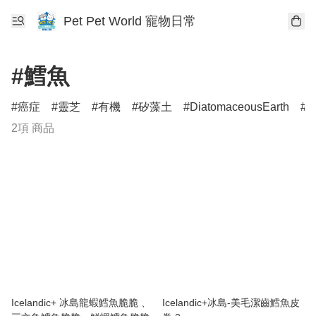
Pet Pet World 寵物日常
#鱈魚
癌症
靈芝
有機
矽藻土
DiatomaceousEarth
D
2項 商品
Icelandic+ 冰島龍蝦鱈魚脆脆 、
Icelandic+冰島-美毛潔齒鱈魚皮