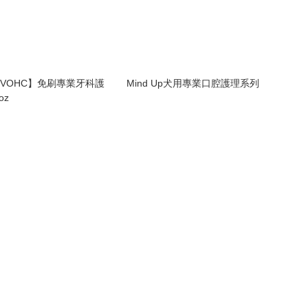
le【VOHC】免刷專業牙科護
Mind Up犬用專業口腔護理系列
oz