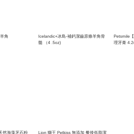
冰島羊角
Icelandic+冰島-補鈣潔齒原條羊角骨
Petsmi
髓 （4 .5oz)
理牙膏 4.2
Off 天然海藻牙石粉
Lion 獅王 Petkiss 無添加 餐後低脂潔