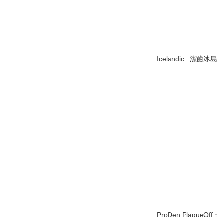
Icelandic+ 潔齒
ProDen Plaque