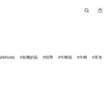
ilkthistle
有機奶薊
頸帶
牛蜱熱
牛蜱
草本