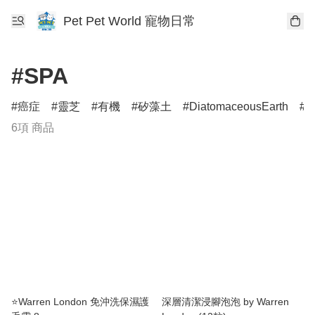
Pet Pet World 寵物日常
#SPA
癌症
靈芝
有機
矽藻土
DiatomaceousEarth
D
6項 商品
⭐️Warren London 免沖洗保濕護
深層清潔浸腳泡泡 by Warren