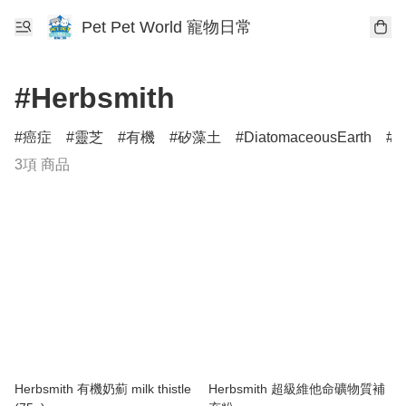
Pet Pet World 寵物日常
#Herbsmith
癌症
靈芝
有機
矽藻土
DiatomaceousEarth
D
3項 商品
Herbsmith 有機奶薊 milk thistle
Herbsmith 超級維他命礦物質補