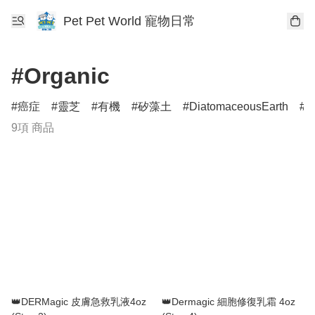
Pet Pet World 寵物日常
#Organic
癌症
靈芝
有機
矽藻土
DiatomaceousEarth
D
9項 商品
👑DERMagic 皮膚急救乳液4oz
👑Dermagic 細胞修復乳霜 4oz