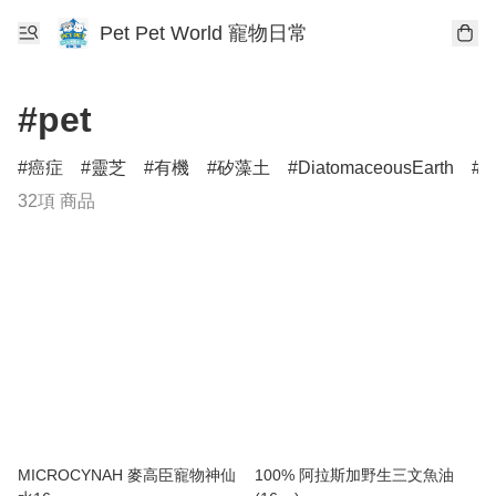
Pet Pet World 寵物日常
#pet
癌症
靈芝
有機
矽藻土
DiatomaceousEarth
D
32項 商品
MICROCYNAH 麥高臣寵物神仙
100% 阿拉斯加野生三文魚油