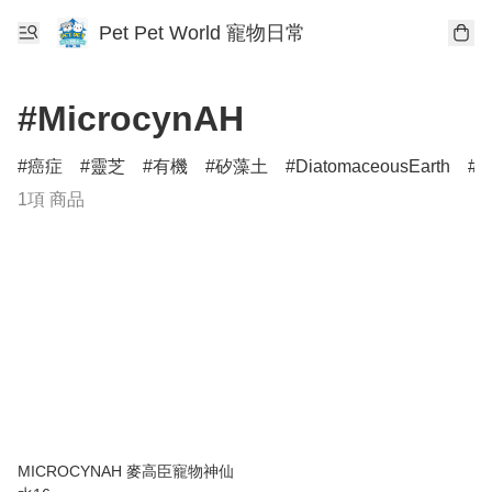
Pet Pet World 寵物日常
#MicrocynAH
癌症
靈芝
有機
矽藻土
DiatomaceousEarth
D
1項 商品
MICROCYNAH 麥高臣寵物神仙