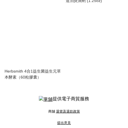
道消炎滴劑 (1.25oz)
Herbsmith 4合1益生菌益生元草
本酵素（60粒膠囊）
提供電子商貿服務
商舖
退貨及退款政策
提出意見