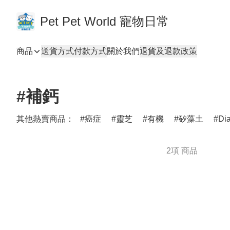
Pet Pet World 寵物日常
商品
送貨方式
付款方式
關於我們
退貨及退款政策
#補鈣
其他熱賣商品：
癌症
靈芝
有機
矽藻土
Di
2項 商品