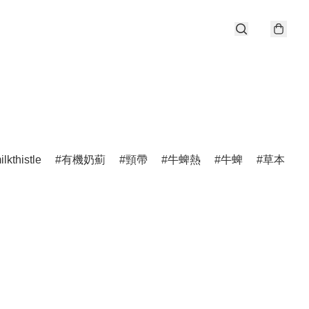
ilkthistle
有機奶薊
頸帶
牛蜱熱
牛蜱
草本