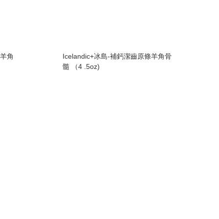
冰島羊角
Icelandic+冰島-補鈣潔齒原條羊角骨
髓 （4 .5oz)