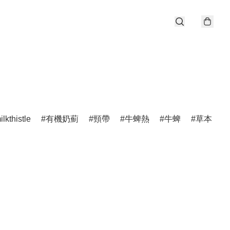
ilkthistle
有機奶薊
頸帶
牛蜱熱
牛蜱
草本