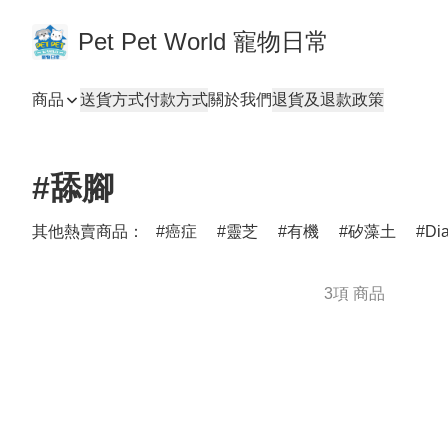
Pet Pet World 寵物日常
商品
送貨方式
付款方式
關於我們
退貨及退款政策
#舔腳
其他熱賣商品：
癌症
靈芝
有機
矽藻土
Di
3項 商品