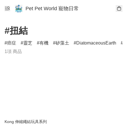
Pet Pet World 寵物日常
#扭結
癌症
靈芝
有機
矽藻土
DiatomaceousEarth
D
1項 商品
Kong 伸縮繩結玩具系列