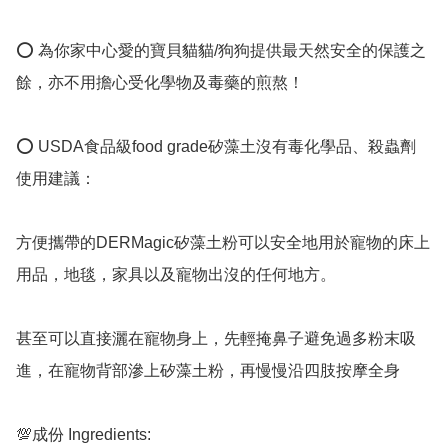
⭕️ 為你家中心愛的寶貝貓貓/狗狗提供最天然安全的保護之
餘，亦不用擔心受化學物及毒藥的煎熬！

⭕️ USDA食品級food grade矽藻土沒有毒化學品、殺蟲劑

使用建議： 

方便攜帶的DERMagic矽藻土粉可以安全地用於寵物的床上
用品，地毯，家具以及寵物出沒的任何地方。

甚至可以直接灑在寵物身上，先輕掩鼻子避免過多粉末吸
進，在寵物背部滲上矽藻土粉，再慢慢沿四肢按摩全身 

💯成份 Ingredients:
