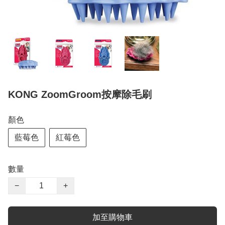
KONG ZoomGroom按摩除毛刷
顏色
藍莓色
紅莓色
數量
−
+
加至購物車