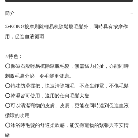
簡介
−
🐶KONG按摩刷除輕易梳除鬆脫毛髮外，同時具有按摩作
用，促進血液循環

⭐️特色：

⭕️像磁石般輕易梳除鬆脫毛髮，無需猛力拉扯，亦能同時
刺激毛囊分泌，令毛髮更健康。

⭕️特殊防滑握把，快速清除雜毛，不產生靜電，不傷毛髮

⭕️乾濕皆可使用，適用於任何毛髮犬隻

⭕️可以清潔寵物的皮膚、皮屑，更能在同時達到促進血液
循環的功用

⭕️沐浴時毛髮的舒適柔軟感，能安撫寵物的緊張與不安情