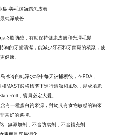
ic+冰島-美毛潔齒鱈魚皮卷

最純淨成份

ega-3脂肪酸，有助保持健康皮膚和光澤毛髮

持狗的牙齒清潔，能減少牙石和牙菌斑的積聚，使
更健康。

冰島冰冷的純淨水域中每天被捕穫後，在FDA，
EU和MAST嚴格標準下進行清潔和風乾，製成脆脆
 Skin Roll，竇貝必定大愛。

僅含有一種蛋白質來源，對於具有食物敏感的狗來
非常好的選擇。

天然 - 無添加劑，不含防腐劑，不含補充劑
