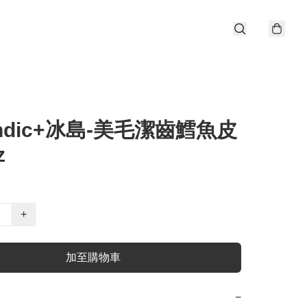
landic+冰島-美毛潔齒鱈魚皮
z
+
加至購物車
−