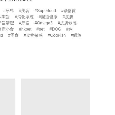
冰島
美容
Superfood
礦物質
潔齒
消化系統
腸道健康
皮膚
牙齒清潔
牙齒
Omega3
皮膚敏感
健康小食
hkpet
pet
DOG
狗
ld
零食
食物敏感
CodFish
鱈魚