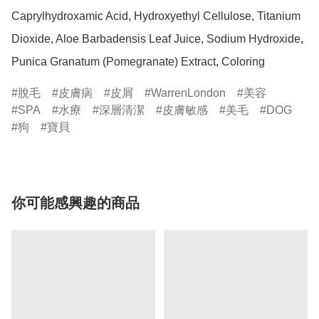
Caprylhydroxamic Acid, Hydroxyethyl Cellulose, Titanium 
Dioxide, Aloe Barbadensis Leaf Juice, Sodium Hydroxide, 
Punica Granatum (Pomegranate) Extract, Coloring
脫毛
皮膚病
皮屑
WarrenLondon
美容
SPA
水療
深層清潔
皮膚敏感
美毛
DOG
狗
寶貝
你可能感興趣的商品