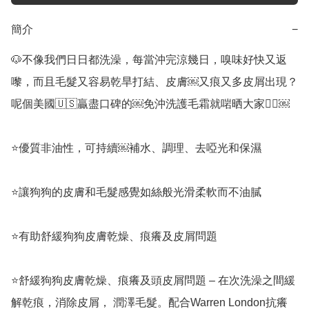
簡介
−
🐶不像我們日日都洗澡，每當沖完涼幾日，嗅味好快又返
嚟，而且毛髮又容易乾旱打結、皮膚￼又痕又多皮屑出現？
呢個美國🇺🇸贏盡口碑的￼免沖洗護毛霜就啱晒大家👍🏻￼

⭐️優質非油性，可持續￼補水、調理、去啞光和保濕

⭐️讓狗狗的皮膚和毛髮感覺如絲般光滑柔軟而不油膩

⭐️有助舒緩狗狗皮膚乾燥、痕癢及皮屑問題

⭐️舒緩狗狗皮膚乾燥、痕癢及頭皮屑問題 – 在次洗澡之間緩
解乾痕，消除皮屑， 潤澤毛髮。配合Warren London抗癢