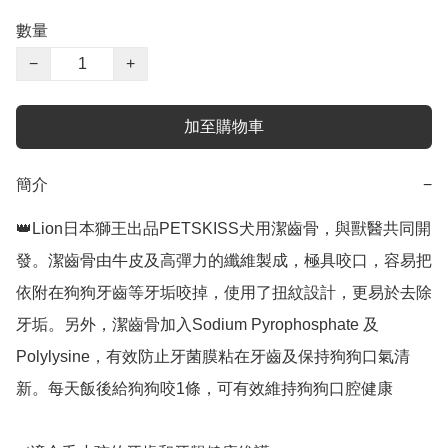
數量
−
+
加至購物車
簡介
−
👑Lion日本獅王出品PETSKISS犬用潔齒骨，與獸醫共同開
發。潔齒骨由牛皮及高彈力的纖維製成，極具咬口，容易把
依附在狗狗牙齒等牙垢咬掉，使用了扭紋設計，更易於去除
牙垢。另外，潔齒骨加入Sodium Pyrophosphate 及 
Polylysine，有效防止牙菌膜粘在牙齒及保持狗狗口氣清
新。每天飯後給狗狗咬1條，可有效維持狗狗口腔健康
