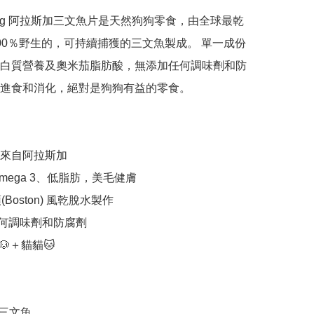
kadog 阿拉斯加三文魚片是天然狗狗零食，由全球最乾
00％野生的，可持續捕獲的三文魚製成。 單一成份
白質營養及奧米茄脂肪酸，無添加任何調味劑和防
進食和消化，絕對是狗狗有益的零食。

材來自阿拉斯加

mega 3、低脂肪，美毛健膚

Boston) 風乾脫水製作

何調味劑和防腐劑

＋貓貓🐱

三文魚
