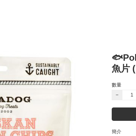
🐟P
魚片 (
數量
−
簡介