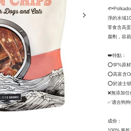
🐟Pol
淨的水域1
零食含高蛋
腐劑，容易
👑特點：

⭕️💯%原
⭕️高富含O
⭕️於波士頓(
❌無添加任
✅適合狗狗
成份：

100% 風乾