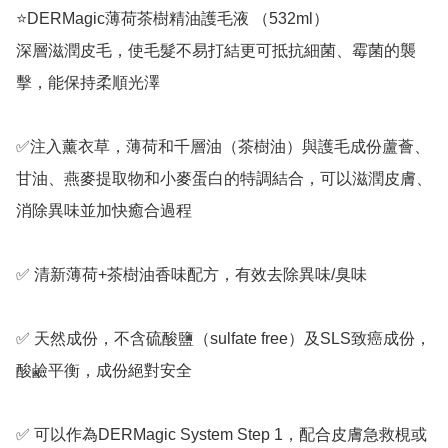
⭐️DERMagic薄荷茶樹精油護毛液 （532ml）

深層滋潤皮毛，使毛髮不易打結更可抵抗細菌、霉菌的襲
擊，能保持柔順光澤

✅注入薰衣草，薄荷和千層油（茶樹油）與護毛成份蘆薈、
甘油、燕麥提取物和小麥蛋白的特調結合，可以滋潤皮膚、
消除異味並加快癒合過程

✅ 清新薄荷+茶樹油香味配方，有效去除異味/臭味

✅ 天然成份，不含硫酸鹽（sulfate free）及SLS致癌成份，
酸鹼平衡，成份絕對安全

✅ 可以作為DERMagic System Step 1，配合皮膚急救梘或