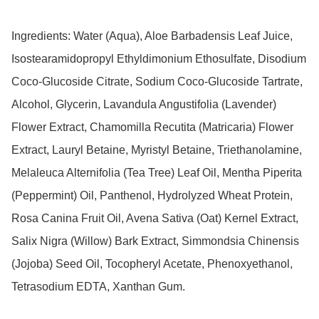
Ingredients: Water (Aqua), Aloe Barbadensis Leaf Juice, 
Isostearamidopropyl Ethyldimonium Ethosulfate, Disodium 
Coco-Glucoside Citrate, Sodium Coco-Glucoside Tartrate, 
Alcohol, Glycerin, Lavandula Angustifolia (Lavender) 
Flower Extract, Chamomilla Recutita (Matricaria) Flower 
Extract, Lauryl Betaine, Myristyl Betaine, Triethanolamine, 
Melaleuca Alternifolia (Tea Tree) Leaf Oil, Mentha Piperita 
(Peppermint) Oil, Panthenol, Hydrolyzed Wheat Protein, 
Rosa Canina Fruit Oil, Avena Sativa (Oat) Kernel Extract, 
Salix Nigra (Willow) Bark Extract, Simmondsia Chinensis 
(Jojoba) Seed Oil, Tocopheryl Acetate, Phenoxyethanol, 