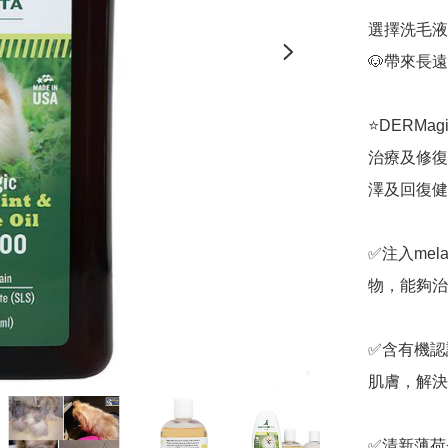
選擇洗毛液
🐶帶來長
⭐️DERMa
治療及修復
澤及回復健
✅注入me
物，能夠治
✅含有機認
肌膚，解決
✅清新薄荷