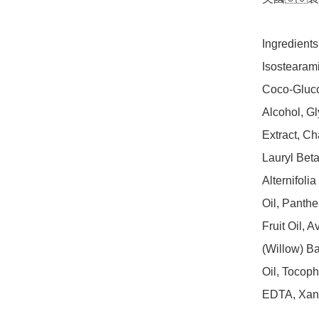
Ingredients
Isostearam
Coco-Gluco
Alcohol, Gl
Extract, Ch
Lauryl Beta
Alternifoli
Oil, Panth
Fruit Oil, 
(Willow) B
Oil, Tocoph