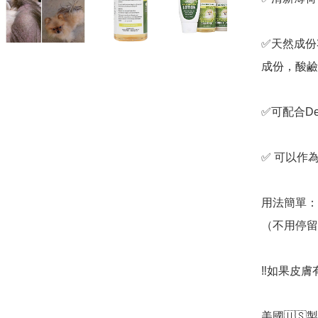
✅天然成份容
成份，酸鹼
✅可配合De
✅ 可以作為DE
用法簡單：
（不用停留
‼️如果皮
美國🇺🇸製