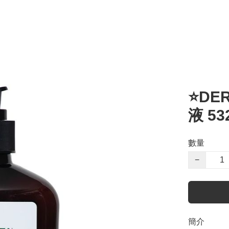
⭐️D
液 532
數量
−
簡介