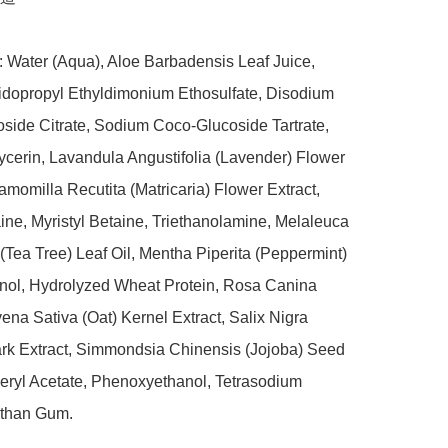
: Water (Aqua), Aloe Barbadensis Leaf Juice, 
idopropyl Ethyldimonium Ethosulfate, Disodium 
side Citrate, Sodium Coco-Glucoside Tartrate, 
ycerin, Lavandula Angustifolia (Lavender) Flower 
amomilla Recutita (Matricaria) Flower Extract, 
ine, Myristyl Betaine, Triethanolamine, Melaleuca 
a (Tea Tree) Leaf Oil, Mentha Piperita (Peppermint) 
enol, Hydrolyzed Wheat Protein, Rosa Canina 
Avena Sativa (Oat) Kernel Extract, Salix Nigra 
ark Extract, Simmondsia Chinensis (Jojoba) Seed 
eryl Acetate, Phenoxyethanol, Tetrasodium 