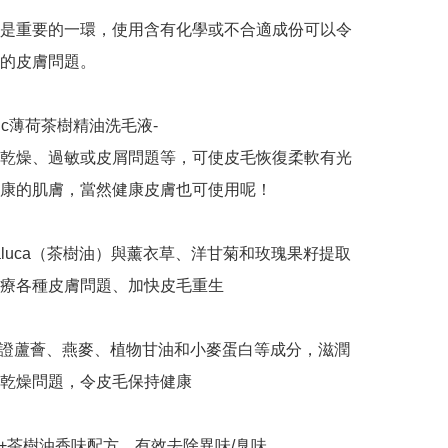
是重要的一環，使用含有化學或不合適成份可以令
遠的皮膚問題。

gic薄荷茶樹精油洗毛液-

乾燥、過敏或皮屑問題等，可使皮毛恢復柔軟有光
康的肌膚，當然健康皮膚也可使用呢！

laluca（茶樹油）與薰衣草、洋甘菊和玫瑰果籽提取
療各種皮膚問題、加快皮毛重生

證蘆薈、燕麥、植物甘油和小麥蛋白等成分，滋潤
乾燥問題，令皮毛保持健康

+茶樹油香味配方，有效去除異味/臭味
